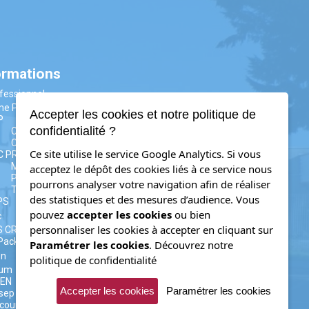
ormations
fessionnel
me PM
Accepter les cookies et notre politique de
P
confidentialité ?
CAP AAGA
CAP CIP
Ce site utilise le service Google Analytics. Si vous
C PRO
MELEC
acceptez le dépôt des cookies liés à ce service nous
PLP
pourrons analyser votre navigation afin de réaliser
TRPM (ex.TU)
des statistiques et des mesures d’audience. Vous
PS
pouvez
accepter les cookies
ou bien
c
personnaliser les cookies à accepter en cliquant sur
S CRSA
Packaging
Paramétrer les cookies
.
Découvrez notre
on
politique de confidentialité
rum
yEN
Accepter les cookies
Paramétrer les cookies
sep
coursup