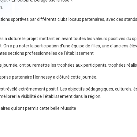
ojet « En octobre, Delage ose le rose ».
n.
iations sportives par différents clubs locaux partenaires, avec des stand
s a clôturé le projet mettant en avant toutes les valeurs positives du sp
. On a pu noter la participation d'une équipe de filles, une d'anciens él
tes sections professionnelles de l'établissement.
 journée, ont pu remettre les trophées aux participants, trophées réalis
reprise partenaire Hennessy a clôturé cette journée.
s'est révélé extrêmement positif. Les objectifs pédagogiques, culturels, é
méliorer la visibilité de l'établissement dans la région.
ires qui ont permis cette belle réussite