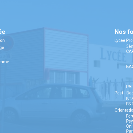
ée
Nos f
ion
Lycée Pro
3è
âge
CA
amme
BA
PA
Post - Ba
BT
FS 
Orientati
Fo
Ps
Oni
Par