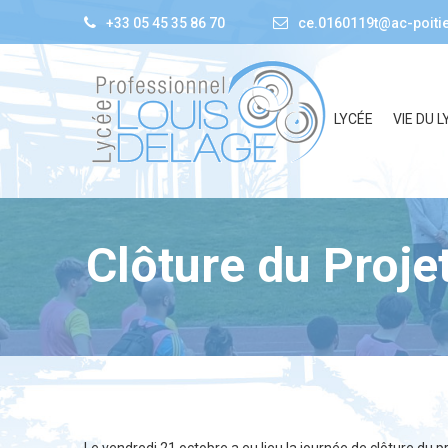
+33 05 45 35 86 70
ce.0160119t@ac-poitie
LYCÉE
VIE DU L
Clôture du Proje