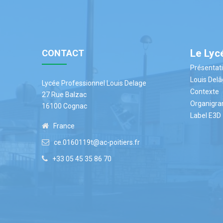
Le Lyc
CONTACT
Présentat
Louis Del
Lycée Professionnel Louis Delage
Contexte
27 Rue Balzac
Organigr
16100 Cognac
Label E3D
France
ce.0160119t@ac-poitiers.fr
+33 05 45 35 86 70