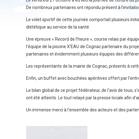
Le vendredi 21 octobre a eu lieu la journée de clôture du pr
De nombreux partenaires ont répondu présent à l'invitatio
Le volet sportif de cette journée comportait plusieurs init
diététique au service de la santé.
Une épreuve « Record de l'heure », course relais par équipe
l'équipe de la piscine X'EAU de Cognac partenaire du projet
partenaires et évidemment plusieurs équipes des différen
Les représentants de la mairie de Cognac, présents à cette
Enfin, un buffet avec bouchées apéritives offert par l'ent
Le bilan global de ce projet fédérateur, de l'avis de tous, 
ont été atteints. Le tout relayé par la presse locale afin d'a
Un immense merci à l'ensemble des acteurs et des partena