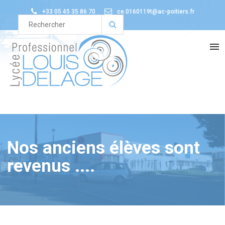
+33 05 45 35 86 70
ce.0160119t@ac-poitiers.fr
Nos anciens élèves sont
revenus ....