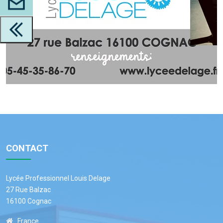
CONTACT
Lycée Professionnel Louis Delage
27 Rue Balzac
16100 Cognac
France