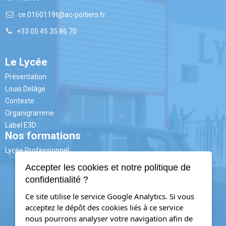
ce.0160119t@ac-poitiers.fr
+33 05 45 35 86 70
Le Lycée
Présentation
Louis Delâge
Contexte
Organigramme
Label E3D
Nos formations
Lycée Professionnel
3ème PM
Accepter les cookies et notre politique de
CAP
CAP AAGA
confidentialité ?
CAP CIP
BAC PRO
Ce site utilise le service Google Analytics. Si vous
MELEC
acceptez le dépôt des cookies liés à ce service
PLP
nous pourrons analyser votre navigation afin de
TRPM (ex.TU)