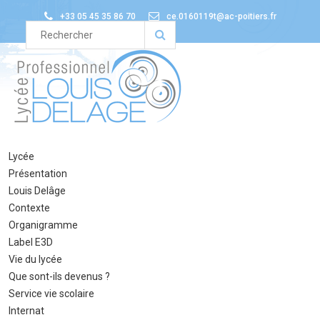
+33 05 45 35 86 70
ce.0160119t@ac-poitiers.fr
Lycée
Présentation
Louis Delâge
Contexte
Organigramme
Label E3D
Vie du lycée
Que sont-ils devenus ?
Service vie scolaire
Internat