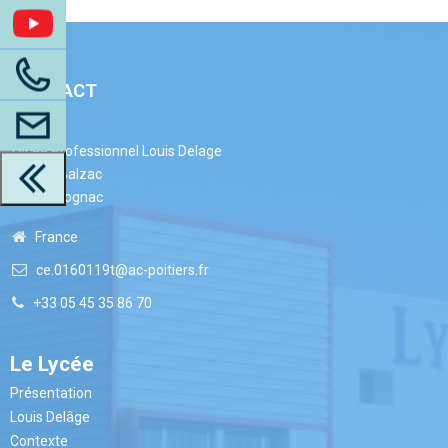
CONTACT
Lycée Professionnel Louis Delage
27 Rue Balzac
16100 Cognac
France
ce.0160119t@ac-poitiers.fr
+33 05 45 35 86 70
Le Lycée
Présentation
Louis Delâge
Contexte