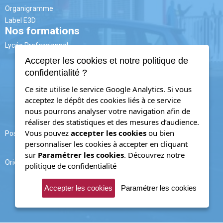
Organigramme
Label E3D
Nos formations
Lycée Professionnel
3ème PM
Accepter les cookies et notre politique de
CAP
confidentialité ?
CAP AAGA
CAP CIP
Ce site utilise le service Google Analytics. Si vous
BAC PRO
MELEC
acceptez le dépôt des cookies liés à ce service
PLP
nous pourrons analyser votre navigation afin de
TRPM (ex.TU)
réaliser des statistiques et des mesures d’audience.
PAPS
Vous pouvez
accepter les cookies
ou bien
Post - Bac
personnaliser les cookies à accepter en cliquant
BTS CRSA
FS Packaging
sur
Paramétrer les cookies
.
Découvrez notre
Orientation
politique de confidentialité
Forum
PsyEN
Accepter les cookies
Paramétrer les cookies
Onisep
Parcoursup