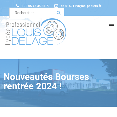
+33 05 45 35 86 70
ce.0160119t@ac-poitiers.fr
Nouveautés Bourses
rentrée 2024 !