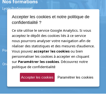
Nos formations
Lycée Professionnel
3ème PM
Accepter les cookies et notre politique de
CAP
CAP AAGA
confidentialité ?
CAP CIP
BAC PRO
Ce site utilise le service Google Analytics. Si vous
MELEC
acceptez le dépôt des cookies liés à ce service
PLP
nous pourrons analyser votre navigation afin de
TRPM (ex.TU)
PAPS
réaliser des statistiques et des mesures d’audience.
Post - Bac
Vous pouvez
accepter les cookies
ou bien
BTS CRSA
personnaliser les cookies à accepter en cliquant
FS Packaging
sur
Paramétrer les cookies
.
Découvrez notre
Orientation
politique de confidentialité
Forum
PsyEN
Onisep
Accepter les cookies
Paramétrer les cookies
Parcoursup
Lycée Professionnel Louis Delage ©2022