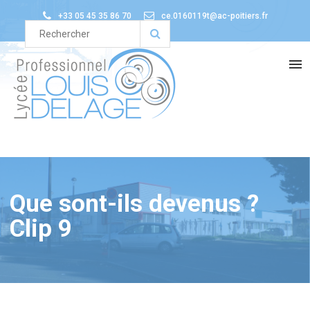
+33 05 45 35 86 70
ce.0160119t@ac-poitiers.fr
Que sont-ils devenus ?
Clip 9