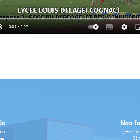
ée
Nos f
ion
Lycée Pro
3è
âge