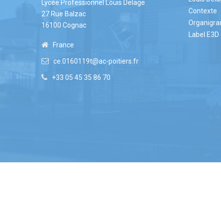
Lycée Professionnel Louis Delage
Contexte
27 Rue Balzac
Organigr
16100 Cognac
Label E3D
France
ce.0160119t@ac-poitiers.fr
+33 05 45 35 86 70
Lycée Professionnel Louis Delage ©2022