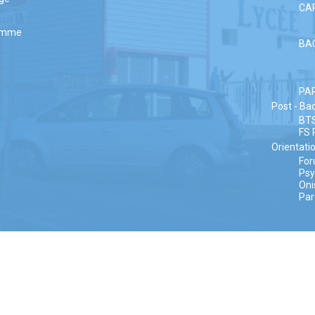
CA
amme
BA
PA
Post - Ba
BT
FS 
Orientati
Fo
Ps
Oni
Par