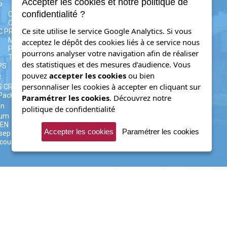
Accepter les cookies et notre politique de
P
confidentialité ?
CAP AAGA
CAP CIP
Ce site utilise le service Google Analytics. Si vous
C PRO
MELEC
acceptez le dépôt des cookies liés à ce service nous
PLP
pourrons analyser votre navigation afin de réaliser
TRPM (ex.TU)
des statistiques et des mesures d’audience. Vous
PS
pouvez
accepter les cookies
ou bien
c
personnaliser les cookies à accepter en cliquant sur
S CRSA
Packaging
Paramétrer les cookies
.
Découvrez notre
on
politique de confidentialité
rum
yEN
Accepter les cookies
Paramétrer les cookies
sep
coursup
Mentions légales
Admin