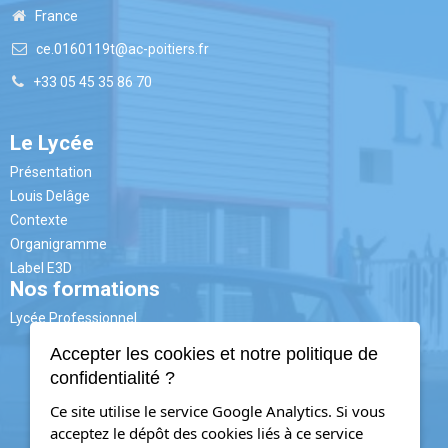
France
ce.0160119t@ac-poitiers.fr
+33 05 45 35 86 70
Le Lycée
Présentation
Louis Delâge
Contexte
Organigramme
Label E3D
Nos formations
Lycée Professionnel
3ème PM
Accepter les cookies et notre politique de
CAP
CAP AAGA
confidentialité ?
CAP CIP
BAC PRO
Ce site utilise le service Google Analytics. Si vous
MELEC
acceptez le dépôt des cookies liés à ce service
PLP