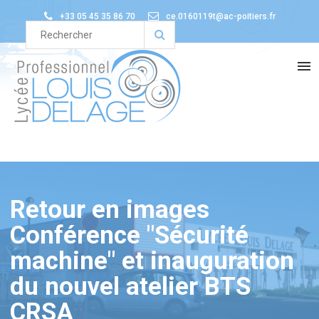
+33 05 45 35 86 70
ce.0160119t@ac-poitiers.fr
Retour en images
Conférence "Sécurité
machine" et inauguration
du nouvel atelier BTS
CRSA