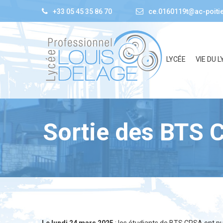
+33 05 45 35 86 70
ce.0160119t@ac-poitie
LYCÉE
VIE DU L
Sortie des BTS 