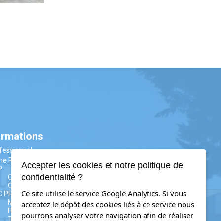
ormations
fessionnel
me PM
Accepter les cookies et notre politique de
P
confidentialité ?
CAP AAGA
CAP CIP
Ce site utilise le service Google Analytics. Si vous
C PRO
MELEC
acceptez le dépôt des cookies liés à ce service nous
PLP
pourrons analyser votre navigation afin de réaliser
TRPM (ex.TU)