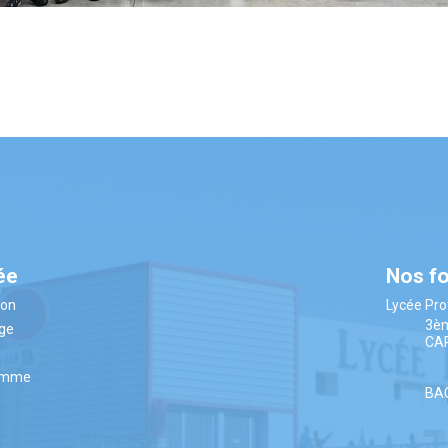
ée
Nos f
ion
Lycée Pro
3è
âge
CA
amme
BA