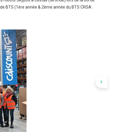
es robots Skypod à Cestas (Gironde) lors de la sortie
éens de BTS (1ère année & 2ème année du BTS CRSA: