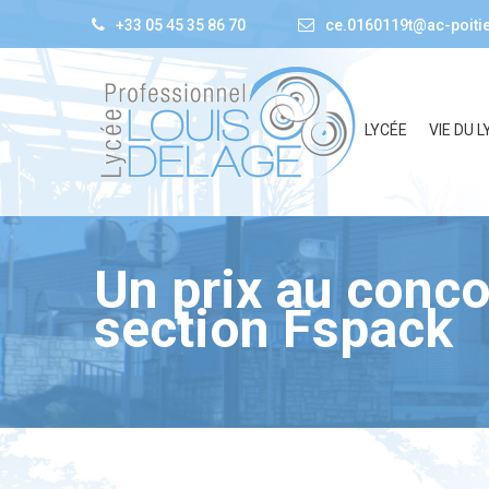
+33 05 45 35 86 70
ce.0160119t@ac-poitie
LYCÉE
VIE DU L
Un prix au conco
section Fspack