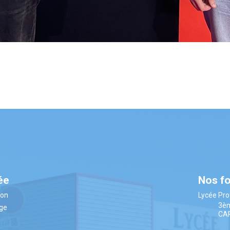
ée
Nos f
ion
Lycée Pro
3è
âge
CA