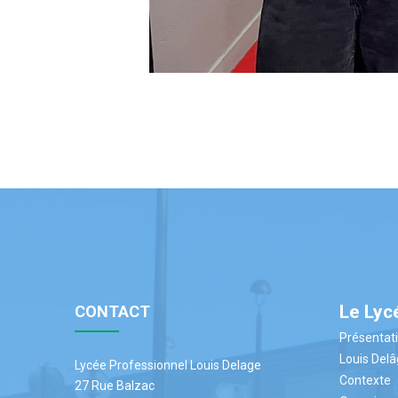
Le Lyc
CONTACT
Présentat
Louis Del
Lycée Professionnel Louis Delage
Contexte
27 Rue Balzac