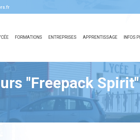
rs.fr
YCÉE
FORMATIONS
ENTREPRISES
APPRENTISSAGE
INFOS 
urs "Freepack Spirit"