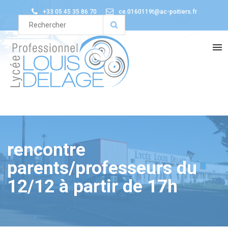
+33 05 45 35 86 70
ce.0160119t@ac-poitiers.fr
rencontre
parents/professeurs du
12/12 à partir de 17h