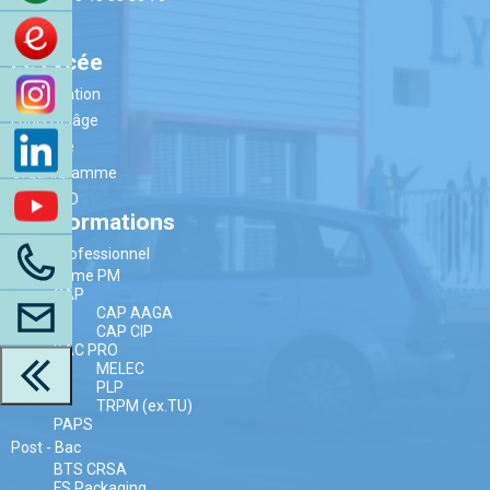
Le Lycée
Présentation
Louis Delâge
Contexte
Organigramme
Label E3D
Nos formations
Lycée Professionnel
3ème PM
CAP
CAP AAGA
CAP CIP
BAC PRO
MELEC
PLP
TRPM (ex.TU)
PAPS
Post - Bac
BTS CRSA
FS Packaging