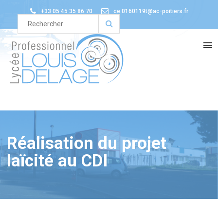
+33 05 45 35 86 70
ce.0160119t@ac-poitiers.fr
Réalisation du projet
laïcité au CDI