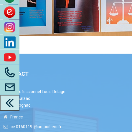
CONTACT
Lycée Professionnel Louis Delage
27 Rue Balzac
16100 Cognac
France
ce.0160119t@ac-poitiers.fr