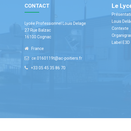
Le Lyc
CONTACT
Présentat
Louis Del
Lycée Professionnel Louis Delage
Contexte
27 Rue Balzac
Organigr
16100 Cognac
Label E3D
France
ce.0160119t@ac-poitiers.fr
+33 05 45 35 86 70