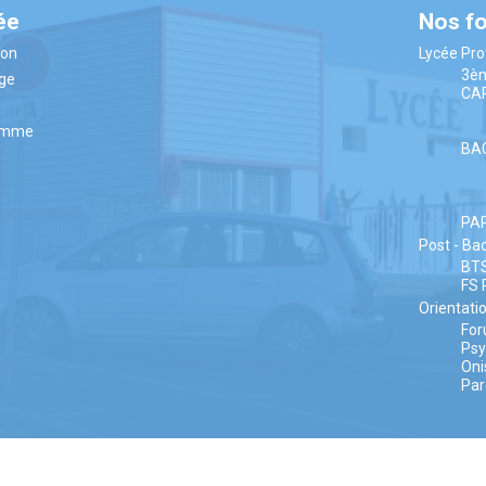
ée
Nos f
ion
Lycée Pro
3è
âge
CA
amme
BA
PA
Post - Ba
BT
FS 
Orientati
Fo
Ps
Oni
Par