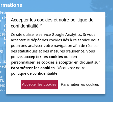
ormations
fessionnel
me PM
Accepter les cookies et notre politique de
P
confidentialité ?
CAP AAGA
CAP CIP
Ce site utilise le service Google Analytics. Si vous
C PRO
MELEC
acceptez le dépôt des cookies liés à ce service nous
PLP
pourrons analyser votre navigation afin de réaliser
TRPM (ex.TU)
des statistiques et des mesures d’audience. Vous
PS
pouvez
accepter les cookies
ou bien
c
personnaliser les cookies à accepter en cliquant sur
S CRSA
Packaging
Paramétrer les cookies
.
Découvrez notre
on
politique de confidentialité
rum
yEN
Accepter les cookies
Paramétrer les cookies
sep
coursup