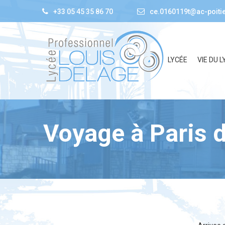
+33 05 45 35 86 70
ce.0160119t@ac-poitie
LYCÉE
VIE DU L
Voyage à Paris d