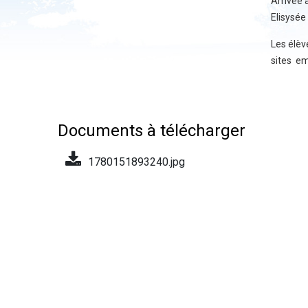
Arrivee 
Elisysée
Les élèv
sites em
Documents à télécharger
1780151893240.jpg