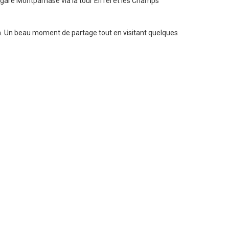
a gare Montparnase via la tour Eiffel et les Champs
ilm. Un beau moment de partage tout en visitant quelques