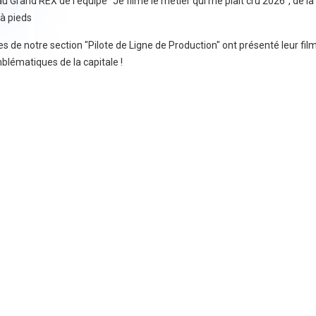
au Grand REX de l'équipe "Je filme le métier qui me plaît cru 2026", de l
 à pieds
es de notre section "Pilote de Ligne de Production" ont présenté leur f
blématiques de la capitale !