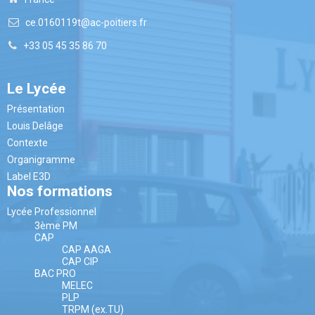
ce.0160119t@ac-poitiers.fr
+33 05 45 35 86 70
Le Lycée
Présentation
Louis Delâge
Contexte
Organigramme
Label E3D
Nos formations
Lycée Professionnel
3ème PM
CAP
CAP AAGA
CAP CIP
BAC PRO
MELEC
PLP
TRPM (ex.TU)