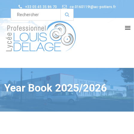
+33 05 45 35 86 70
ce.0160119t@ac-poitiers.fr
Year Book 2025/2026