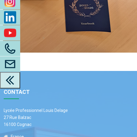
CONTACT
Lycée Professionnel Louis Delage
27 Rue Balzac
16100 Cognac
France